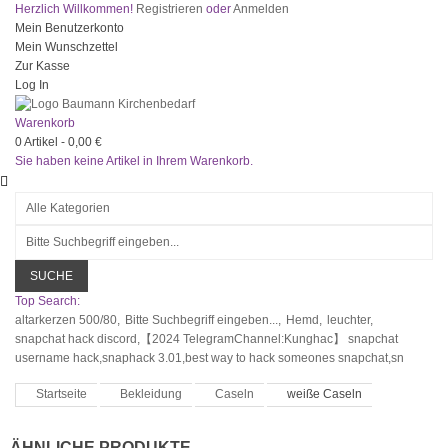
Herzlich Willkommen!
Registrieren
oder
Anmelden
Mein Benutzerkonto
Mein Wunschzettel
Zur Kasse
Log In
Warenkorb
0
Artikel -
0,00 €
Sie haben keine Artikel in Ihrem Warenkorb.
SUCHE
Top Search:
altarkerzen 500/80,
Bitte Suchbegriff eingeben...,
Hemd,
leuchter,
snapchat hack discord,【2024 TelegramChannel:Kunghac】 snapchat
username hack,snaphack 3.01,best way to hack someones snapchat,sn
Startseite
Bekleidung
Caseln
weiße Caseln
ÄHNLICHE PRODUKTE