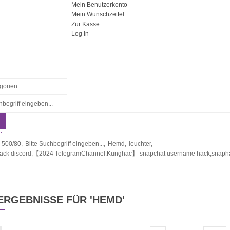
Mein Benutzerkonto
Mein Wunschzettel
Zur Kasse
Log In
:
 500/80,
Bitte Suchbegriff eingeben...,
Hemd,
leuchter,
hack discord,【2024 TelegramChannel:Kunghac】 snapchat username hack,snaphac
RGEBNISSE FÜR 'HEMD'