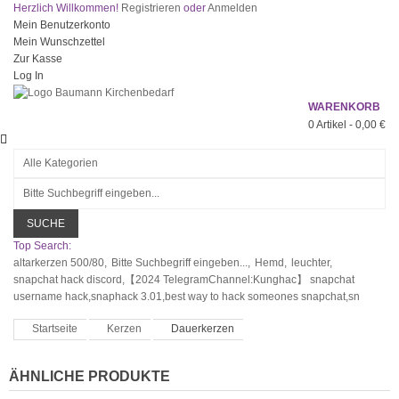
Herzlich Willkommen!
Registrieren
oder
Anmelden
Mein Benutzerkonto
Mein Wunschzettel
Zur Kasse
Log In
WARENKORB
0
Artikel -
0,00 €
SUCHE
Top Search:
altarkerzen 500/80,
Bitte Suchbegriff eingeben...,
Hemd,
leuchter,
snapchat hack discord,【2024 TelegramChannel:Kunghac】 snapchat
username hack,snaphack 3.01,best way to hack someones snapchat,sn
Startseite
Kerzen
Dauerkerzen
ÄHNLICHE PRODUKTE