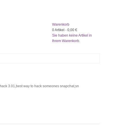
Warenkorb
0
Artikel -
0,00 €
Sie haben keine Artikel in
Ihrem Warenkorb.
ck 3.01,best way to hack someones snapchat,sn