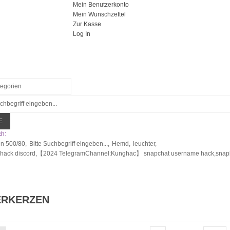
Mein Benutzerkonto
Mein Wunschzettel
Zur Kasse
Log In
E
h:
en 500/80,
Bitte Suchbegriff eingeben...,
Hemd,
leuchter,
 hack discord,【2024 TelegramChannel:Kunghac】 snapchat username hack,snapha
ERKERZEN