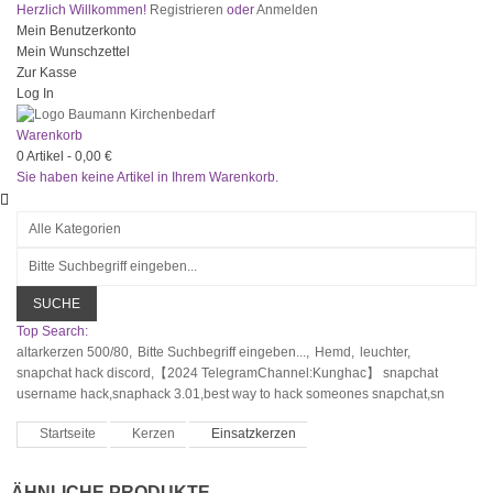
Herzlich Willkommen!
Registrieren
oder
Anmelden
Mein Benutzerkonto
Mein Wunschzettel
Zur Kasse
Log In
Warenkorb
0
Artikel -
0,00 €
Sie haben keine Artikel in Ihrem Warenkorb.
SUCHE
Top Search:
altarkerzen 500/80,
Bitte Suchbegriff eingeben...,
Hemd,
leuchter,
snapchat hack discord,【2024 TelegramChannel:Kunghac】 snapchat
username hack,snaphack 3.01,best way to hack someones snapchat,sn
Startseite
Kerzen
Einsatzkerzen
ÄHNLICHE PRODUKTE