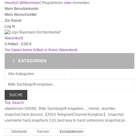
Herzlich Willkommen!
Registrieren
oder
Anmelden
Mein Benutzerkonto
Mein Wunschzettel
Zur Kasse
Log In
Warenkorb
0
Artikel -
0,00 €
Sie haben keine Artikel in Ihrem Warenkorb.
KATEGORIEN
SUCHE
Top Search:
altarkerzen 500/80,
Bitte Suchbegriff eingeben...,
Hemd,
leuchter,
snapchat hack discord,【2024 TelegramChannel:Kunghac】 snapchat
username hack,snaphack 3.01,best way to hack someones snapchat,sn
Startseite
Kerzen
Einsatzkerzen