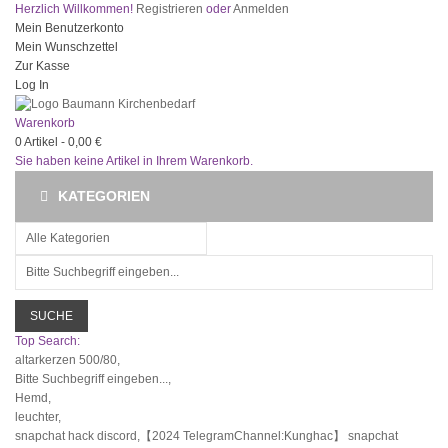
Herzlich Willkommen!
Registrieren
oder
Anmelden
Mein Benutzerkonto
Mein Wunschzettel
Zur Kasse
Log In
Warenkorb
0
Artikel -
0,00 €
Sie haben keine Artikel in Ihrem Warenkorb.
KATEGORIEN
SUCHE
Top Search:
altarkerzen 500/80,
Bitte Suchbegriff eingeben...,
Hemd,
leuchter,
snapchat hack discord,【2024 TelegramChannel:Kunghac】 snapchat