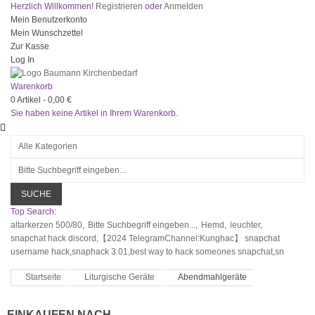
Herzlich Willkommen!
Registrieren
oder
Anmelden
Mein Benutzerkonto
Mein Wunschzettel
Zur Kasse
Log In
Warenkorb
0
Artikel -
0,00 €
Sie haben keine Artikel in Ihrem Warenkorb.
SUCHE
Top Search:
altarkerzen 500/80,
Bitte Suchbegriff eingeben...,
Hemd,
leuchter,
snapchat hack discord,【2024 TelegramChannel:Kunghac】 snapchat
username hack,snaphack 3.01,best way to hack someones snapchat,sn
Startseite
Liturgische Geräte
Abendmahlgeräte
EINKAUFEN NACH