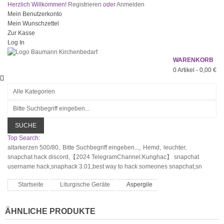
Herzlich Willkommen!
Registrieren
oder
Anmelden
Mein Benutzerkonto
Mein Wunschzettel
Zur Kasse
Log In
WARENKORB
0
Artikel -
0,00 €
SUCHE
Top Search:
altarkerzen 500/80,
Bitte Suchbegriff eingeben...,
Hemd,
leuchter,
snapchat hack discord,【2024 TelegramChannel:Kunghac】 snapchat
username hack,snaphack 3.01,best way to hack someones snapchat,sn
Startseite
Liturgische Geräte
Aspergile
ÄHNLICHE PRODUKTE