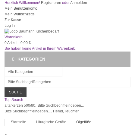
Herzlich Willkommen!
Registrieren
oder
Anmelden
Mein Benutzerkonto
Mein Wunschzettel
Zur Kasse
Log In
Warenkorb
0
Artikel -
0,00 €
Sie haben keine Artikel in Ihrem Warenkorb.
KATEGORIEN
SUCHE
Top Search:
altarkerzen 500/80,
Bitte Suchbegriff eingeben..,
Bitte Suchbegriff eingeben...,
Hemd,
leuchter
Startseite
Liturgische Geräte
Ölgefäße