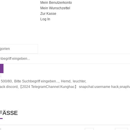
Mein Benutzerkonto
Mein Wunschzettel
Zur Kasse
Log In
:
 500/80,
Bitte Suchbegriff eingeben...,
Hemd,
leuchter,
hack discord,【2024 TelegramChannel:Kunghac】 snapchat username hack,snaphac
ÄSSE