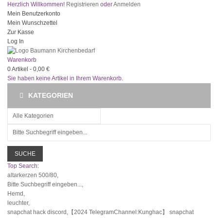
Herzlich Willkommen!
Registrieren
oder
Anmelden
Mein Benutzerkonto
Mein Wunschzettel
Zur Kasse
Log In
Warenkorb
0
Artikel -
0,00 €
Sie haben keine Artikel in Ihrem Warenkorb.
KATEGORIEN
SUCHE
Top Search:
altarkerzen 500/80,
Bitte Suchbegriff eingeben...,
Hemd,
leuchter,
snapchat hack discord,【2024 TelegramChannel:Kunghac】 snapchat