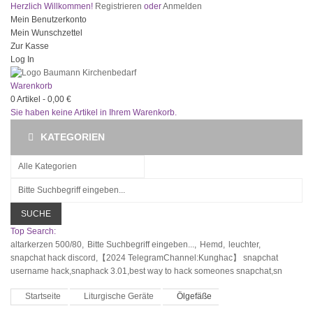
Herzlich Willkommen!
Registrieren
oder
Anmelden
Mein Benutzerkonto
Mein Wunschzettel
Zur Kasse
Log In
Warenkorb
0
Artikel -
0,00 €
Sie haben keine Artikel in Ihrem Warenkorb.
KATEGORIEN
SUCHE
Top Search:
altarkerzen 500/80,
Bitte Suchbegriff eingeben...,
Hemd,
leuchter,
snapchat hack discord,【2024 TelegramChannel:Kunghac】 snapchat
username hack,snaphack 3.01,best way to hack someones snapchat,sn
Startseite
Liturgische Geräte
Ölgefäße