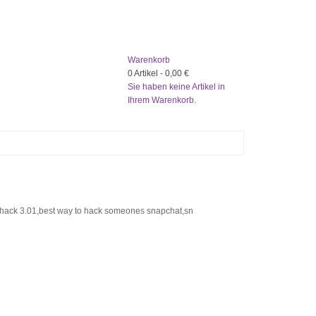
Warenkorb
0
Artikel -
0,00 €
Sie haben keine Artikel in
Ihrem Warenkorb.
ck 3.01,best way to hack someones snapchat,sn