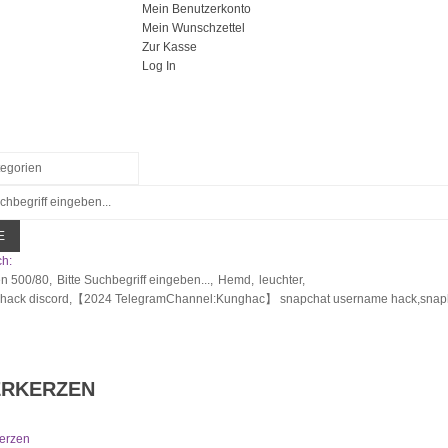
Mein Benutzerkonto
Mein Wunschzettel
Zur Kasse
Log In
E
h:
en 500/80,
Bitte Suchbegriff eingeben...,
Hemd,
leuchter,
 hack discord,【2024 TelegramChannel:Kunghac】 snapchat username hack,snapha
ERKERZEN