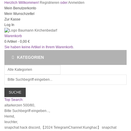
Herzlich Willkommen!
Registrieren
oder
Anmelden
Mein Benutzerkonto
Mein Wunschzettel
Zur Kasse
Log In
Warenkorb
0
Artikel -
0,00 €
Sie haben keine Artikel in Ihrem Warenkorb.
KATEGORIEN
SUCHE
Top Search:
altarkerzen 500/80,
Bitte Suchbegriff eingeben...,
Hemd,
leuchter,
snapchat hack discord,【2024 TelegramChannel:Kunghac】 snapchat