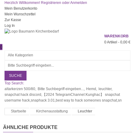
Herzlich Willkommen!
Registrieren
oder
Anmelden
Mein Benutzerkonto
Mein Wunschzettel
Zur Kasse
Log In
WARENKORB
0
Artikel -
0,00 €
SUCHE
Top Search:
altarkerzen 500/80,
Bitte Suchbegriff eingeben...,
Hemd,
leuchter,
snapchat hack discord,【2024 TelegramChannel:Kunghac】 snapchat
username hack,snaphack 3.01,best way to hack someones snapchat,sn
Startseite
Kirchenausstattung
Leuchter
ÄHNLICHE PRODUKTE