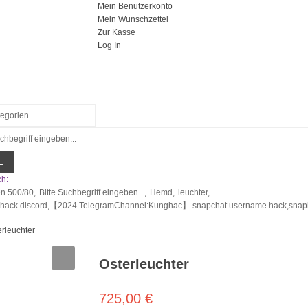
Mein Benutzerkonto
Mein Wunschzettel
Zur Kasse
Log In
E
h:
en 500/80,
Bitte Suchbegriff eingeben...,
Hemd,
leuchter,
 hack discord,【2024 TelegramChannel:Kunghac】 snapchat username hack,snapha
erleuchter
Osterleuchter
725,00 €