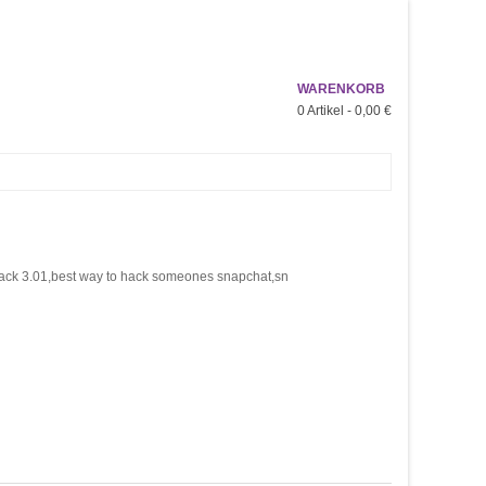
WARENKORB
0
Artikel -
0,00 €
k 3.01,best way to hack someones snapchat,sn