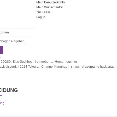
Mein Benutzerkonto
Mein Wunschzettel
Zur Kasse
Log In
:
 500/80,
Bitte Suchbegriff eingeben...,
Hemd,
leuchter,
hack discord,【2024 TelegramChannel:Kunghac】 snapchat username hack,snaphac
EIDUNG