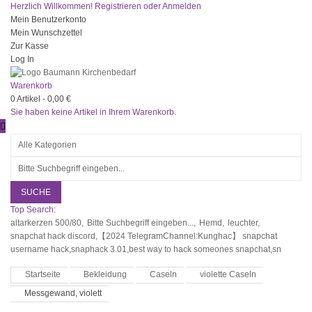
Herzlich Willkommen!
Registrieren
oder
Anmelden
Mein Benutzerkonto
Mein Wunschzettel
Zur Kasse
Log In
Warenkorb
0
Artikel -
0,00 €
Sie haben keine Artikel in Ihrem Warenkorb.
SUCHE
Top Search:
altarkerzen 500/80,
Bitte Suchbegriff eingeben...,
Hemd,
leuchter,
snapchat hack discord,【2024 TelegramChannel:Kunghac】 snapchat
username hack,snaphack 3.01,best way to hack someones snapchat,sn
Startseite
Bekleidung
Caseln
violette Caseln
Messgewand, violett