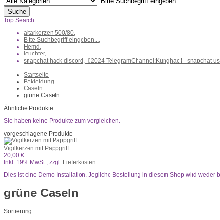
Suche
Top Search:
altarkerzen 500/80,
Bitte Suchbegriff eingeben...,
Hemd,
leuchter,
snapchat hack discord,【2024 TelegramChannel:Kunghac】 snapchat use
Startseite
Bekleidung
Caseln
grüne Caseln
Ähnliche Produkte
Sie haben keine Produkte zum vergleichen.
vorgeschlagene Produkte
Vigilkerzen mit Pappgriff
20,00 €
Inkl. 19% MwSt.
,
zzgl.
Lieferkosten
Dies ist eine Demo-Installation. Jegliche Bestellung in diesem Shop wird weder 
grüne Caseln
Sortierung