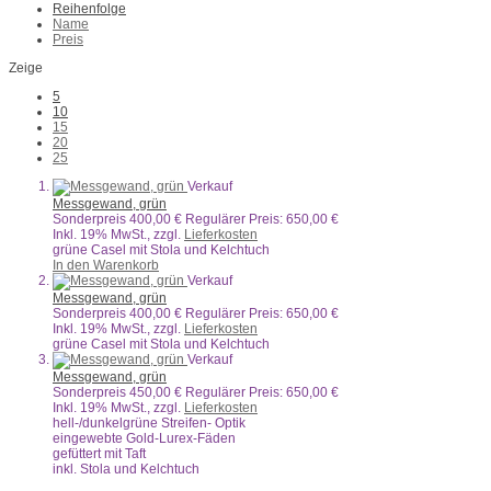
Reihenfolge
Name
Preis
Zeige
5
10
15
20
25
Verkauf
Messgewand, grün
Sonderpreis
400,00 €
Regulärer Preis:
650,00 €
Inkl. 19% MwSt.
,
zzgl.
Lieferkosten
grüne Casel mit Stola und Kelchtuch
In den Warenkorb
Verkauf
Messgewand, grün
Sonderpreis
400,00 €
Regulärer Preis:
650,00 €
Inkl. 19% MwSt.
,
zzgl.
Lieferkosten
grüne Casel mit Stola und Kelchtuch
Verkauf
Messgewand, grün
Sonderpreis
450,00 €
Regulärer Preis:
650,00 €
Inkl. 19% MwSt.
,
zzgl.
Lieferkosten
hell-/dunkelgrüne Streifen- Optik
eingewebte Gold-Lurex-Fäden
gefüttert mit Taft
inkl. Stola und Kelchtuch