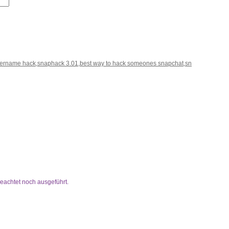
rname hack,snaphack 3.01,best way to hack someones snapchat,sn
beachtet noch ausgeführt.