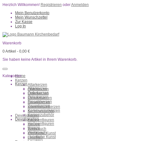
Herzlich Willkommen!
Registrieren
oder
Anmelden
Mein Benutzerkonto
Mein Wunschzettel
Zur Kasse
Log In
Warenkorb
0
Artikel -
0,00 €
Sie haben keine Artikel in Ihrem Warenkorb.
Kategorien
Home
Kerzen
Kerzen
Altarkerzen
Altarkerzen
Opferkerzen
Opferkerzen
Osterkerzen
Osterkerzen
Einsatzkerzen
Einsatzkerzen
Dauerkerzen
Dauerkerzen
Kommunionkerzen
Kommunionkerzen
Kerzenzubehör
Kerzenzubehör
Devotionalien
Devotionalien
Heiligenfiguren
Heiligenfiguren
Kreuze
Kreuze
Weihrauch
Weihrauch
christliche Kunst
christliche Kunst
Leuchter