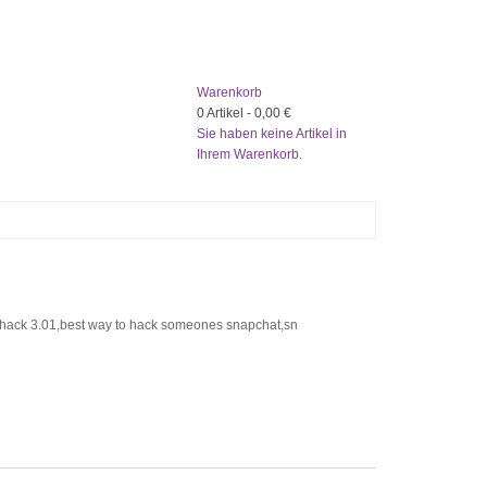
Warenkorb
0
Artikel -
0,00 €
Sie haben keine Artikel in
Ihrem Warenkorb.
ck 3.01,best way to hack someones snapchat,sn