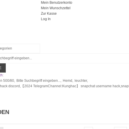
Mein Benutzerkonto
Mein Wunschzettel
Zur Kasse
Log In
E
h:
en 500/80,
Bitte Suchbegriff eingeben...,
Hemd,
leuchter,
 hack discord,【2024 TelegramChannel:Kunghac】 snapchat username hack,snapha
DEN