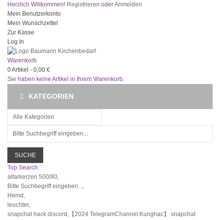
Herzlich Willkommen!
Registrieren
oder
Anmelden
Mein Benutzerkonto
Mein Wunschzettel
Zur Kasse
Log In
Warenkorb
0
Artikel -
0,00 €
Sie haben keine Artikel in Ihrem Warenkorb.
KATEGORIEN
SUCHE
Top Search:
altarkerzen 500/80,
Bitte Suchbegriff eingeben...,
Hemd,
leuchter,
snapchat hack discord,【2024 TelegramChannel:Kunghac】 snapchat