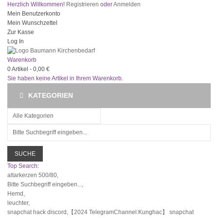
Herzlich Willkommen!
Registrieren
oder
Anmelden
Mein Benutzerkonto
Mein Wunschzettel
Zur Kasse
Log In
Warenkorb
0
Artikel -
0,00 €
Sie haben keine Artikel in Ihrem Warenkorb.
KATEGORIEN
SUCHE
Top Search:
altarkerzen 500/80,
Bitte Suchbegriff eingeben...,
Hemd,
leuchter,
snapchat hack discord,【2024 TelegramChannel:Kunghac】 snapchat