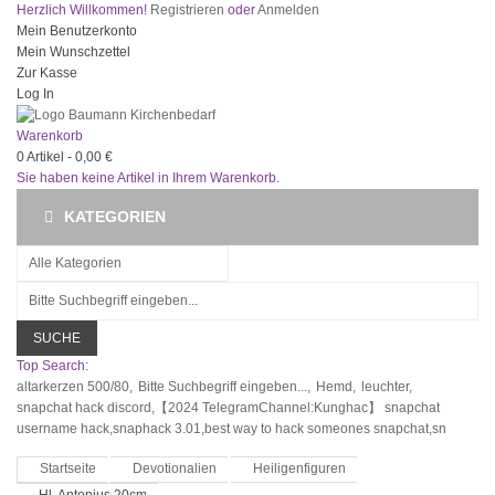
Herzlich Willkommen!
Registrieren
oder
Anmelden
Mein Benutzerkonto
Mein Wunschzettel
Zur Kasse
Log In
Warenkorb
0
Artikel -
0,00 €
Sie haben keine Artikel in Ihrem Warenkorb.
KATEGORIEN
SUCHE
Top Search:
altarkerzen 500/80,
Bitte Suchbegriff eingeben...,
Hemd,
leuchter,
snapchat hack discord,【2024 TelegramChannel:Kunghac】 snapchat
username hack,snaphack 3.01,best way to hack someones snapchat,sn
Startseite
Devotionalien
Heiligenfiguren