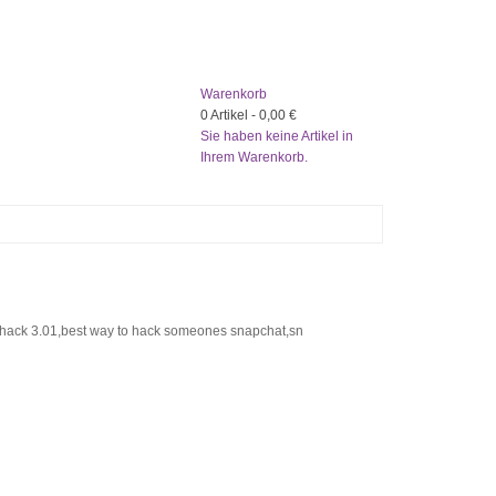
Warenkorb
0
Artikel -
0,00 €
Sie haben keine Artikel in
Ihrem Warenkorb.
ck 3.01,best way to hack someones snapchat,sn