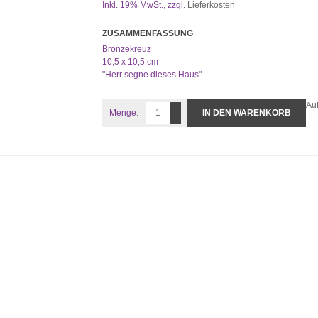
Inkl. 19% MwSt.
,
zzgl.
Lieferkosten
ZUSAMMENFASSUNG
Bronzekreuz
10,5 x 10,5 cm
"Herr segne dieses Haus"
Au
Menge:
IN DEN WARENKORB