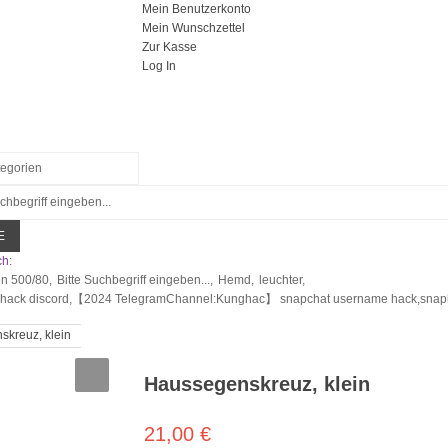
Mein Benutzerkonto
Mein Wunschzettel
Zur Kasse
Log In
E
h:
en 500/80,
Bitte Suchbegriff eingeben...,
Hemd,
leuchter,
 hack discord,【2024 TelegramChannel:Kunghac】 snapchat username hack,snapha
kreuz, klein
Haussegenskreuz, klein
21,00 €