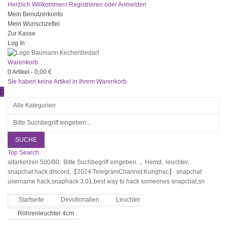
Herzlich Willkommen!
Registrieren
oder
Anmelden
Mein Benutzerkonto
Mein Wunschzettel
Zur Kasse
Log In
Warenkorb
0
Artikel -
0,00 €
Sie haben keine Artikel in Ihrem Warenkorb.
SUCHE
Top Search:
altarkerzen 500/80,
Bitte Suchbegriff eingeben...,
Hemd,
leuchter,
snapchat hack discord,【2024 TelegramChannel:Kunghac】 snapchat
username hack,snaphack 3.01,best way to hack someones snapchat,sn
Startseite
Devotionalien
Leuchter
Röhrenleuchter 4cm