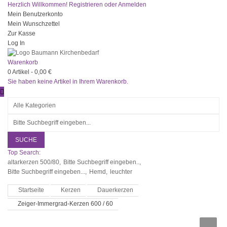
Herzlich Willkommen!
Registrieren
oder
Anmelden
Mein Benutzerkonto
Mein Wunschzettel
Zur Kasse
Log In
Warenkorb
0
Artikel -
0,00 €
Sie haben keine Artikel in Ihrem Warenkorb.
SUCHE
Top Search:
altarkerzen 500/80,
Bitte Suchbegriff eingeben..,
Bitte Suchbegriff eingeben...,
Hemd,
leuchter
Startseite
Kerzen
Dauerkerzen
Zeiger-Immergrad-Kerzen 600 / 60