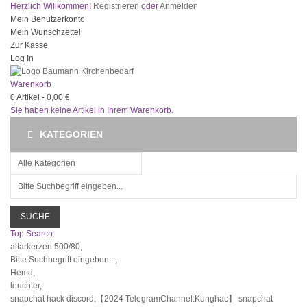
Herzlich Willkommen!
Registrieren
oder
Anmelden
Mein Benutzerkonto
Mein Wunschzettel
Zur Kasse
Log In
Warenkorb
0
Artikel -
0,00 €
Sie haben keine Artikel in Ihrem Warenkorb.
KATEGORIEN
SUCHE
Top Search:
altarkerzen 500/80,
Bitte Suchbegriff eingeben...,
Hemd,
leuchter,
snapchat hack discord,【2024 TelegramChannel:Kunghac】 snapchat