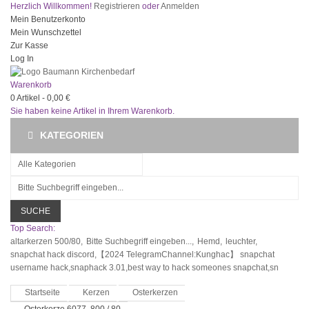
Herzlich Willkommen!
Registrieren
oder
Anmelden
Mein Benutzerkonto
Mein Wunschzettel
Zur Kasse
Log In
Warenkorb
0
Artikel -
0,00 €
Sie haben keine Artikel in Ihrem Warenkorb.
KATEGORIEN
SUCHE
Top Search:
altarkerzen 500/80,
Bitte Suchbegriff eingeben...,
Hemd,
leuchter,
snapchat hack discord,【2024 TelegramChannel:Kunghac】 snapchat
username hack,snaphack 3.01,best way to hack someones snapchat,sn
Startseite
Kerzen
Osterkerzen