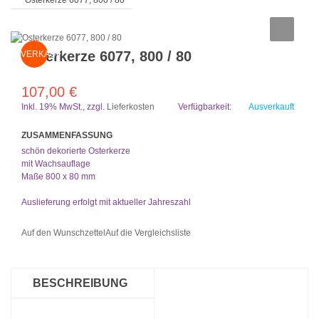
Osterkerze 6077, 800 / 80
Osterkerze 6077, 800 / 80
VERKAUF
107,00 €
Inkl. 19% MwSt.
,
zzgl.
Lieferkosten
Verfügbarkeit:
Ausverkauft
ZUSAMMENFASSUNG
schön dekorierte Osterkerze
mit Wachsauflage
Maße 800 x 80 mm
Auslieferung erfolgt mit aktueller Jahreszahl
Auf den Wunschzettel
Auf die Vergleichsliste
BESCHREIBUNG