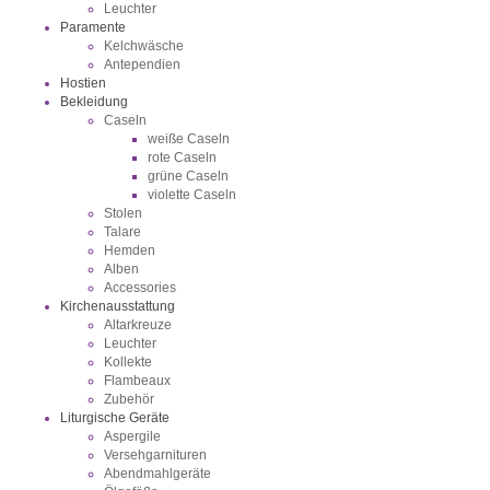
Leuchter
Paramente
Kelchwäsche
Antependien
Hostien
Bekleidung
Caseln
weiße Caseln
rote Caseln
grüne Caseln
violette Caseln
Stolen
Talare
Hemden
Alben
Accessories
Kirchenausstattung
Altarkreuze
Leuchter
Kollekte
Flambeaux
Zubehör
Liturgische Geräte
Aspergile
Versehgarnituren
Abendmahlgeräte