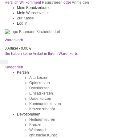
Herzlich Willkommen!
Registrieren
oder
Anmelden
Mein Benutzerkonto
Mein Wunschzettel
Zur Kasse
Log In
Warenkorb
0
Artikel -
0,00 €
Sie haben keine Artikel in Ihrem Warenkorb.
Kategorien
Kerzen
Altarkerzen
Opferkerzen
Osterkerzen
Einsatzkerzen
Dauerkerzen
Kommunionkerzen
Kerzenzubehör
Devotionalien
Heiligenfiguren
Kreuze
Weihrauch
christliche Kunst