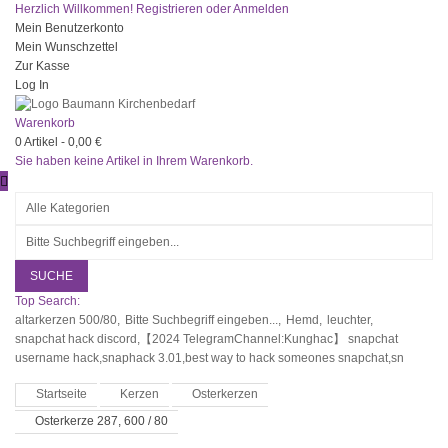
Herzlich Willkommen!
Registrieren
oder
Anmelden
Mein Benutzerkonto
Mein Wunschzettel
Zur Kasse
Log In
Warenkorb
0
Artikel -
0,00 €
Sie haben keine Artikel in Ihrem Warenkorb.
SUCHE
Top Search:
altarkerzen 500/80,
Bitte Suchbegriff eingeben...,
Hemd,
leuchter,
snapchat hack discord,【2024 TelegramChannel:Kunghac】 snapchat
username hack,snaphack 3.01,best way to hack someones snapchat,sn
Startseite
Kerzen
Osterkerzen
Osterkerze 287, 600 / 80