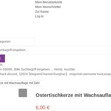
Mein Benutzerkonto
Mein Wunschzettel
Zur Kasse
Log In
E
h:
en 500/80,
Bitte Suchbegriff eingeben...,
Hemd,
leuchter,
 hack discord,【2024 TelegramChannel:Kunghac】 snapchat username hack,snapha
rze mit Wachsauflage mit Zahl
Ostertischkerze mit Wachsaufla
6,00 €