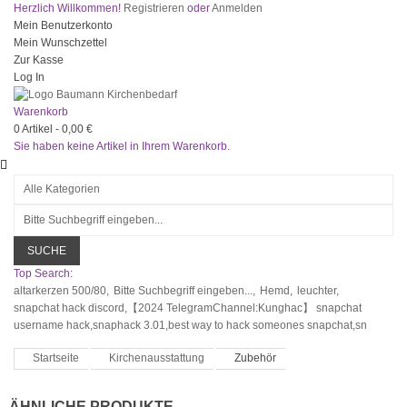
Herzlich Willkommen!
Registrieren
oder
Anmelden
Mein Benutzerkonto
Mein Wunschzettel
Zur Kasse
Log In
Warenkorb
0
Artikel -
0,00 €
Sie haben keine Artikel in Ihrem Warenkorb.
SUCHE
Top Search:
altarkerzen 500/80,
Bitte Suchbegriff eingeben...,
Hemd,
leuchter,
snapchat hack discord,【2024 TelegramChannel:Kunghac】 snapchat
username hack,snaphack 3.01,best way to hack someones snapchat,sn
Startseite
Kirchenausstattung
Zubehör
ÄHNLICHE PRODUKTE