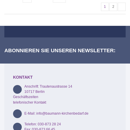
1
2
ABONNIEREN SIE UNSEREN NEWSLETTER:
KONTAKT
Anschrift: Trautenaustrasse 14
10717 Berlin
Geschäftszeiten
telefonischer Kontakt
E-Mail: info@baumann-kirchenbedarf.de
Telefon: 030-873 28 24
Fax: 030-873 66 45